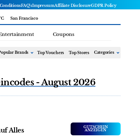
Conditions
FAQ's
Impressum
Affiliate Disclosure
GDPR Policy
°C
San Francisco
Entertainment
Coupons
Popular Brands
Top Vouchers
Top Stores
Categories
incodes - August 2026
GUTSCHEIN
uf Alles
ANZEIGEN