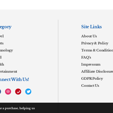
egory
Site Links
vel
About Us
ts
Privacy & Policy
hnology
Terms & Conditio
d
FAQ's
lth
Impressum
ertainment
Affiliate Disclosur
GDPR Policy
nect With Us!
Contact Us
 a purchase, helping us