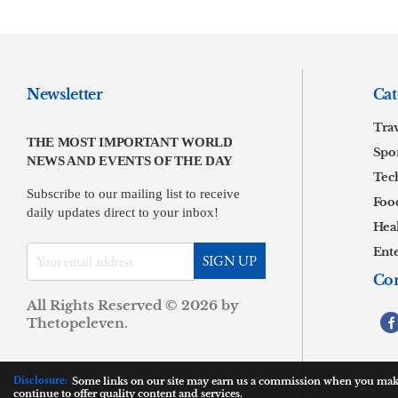
Newsletter
Cat
Tra
THE MOST IMPORTANT WORLD
Spor
NEWS AND EVENTS OF THE DAY
Tec
Subscribe to our mailing list to receive
Foo
daily updates direct to your inbox!
Hea
Ent
Con
All Rights Reserved © 2026 by
.
Thetopeleven
Disclosure:
Some links on our site may earn us a commission when you make
continue to offer quality content and services.